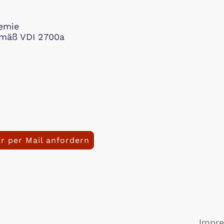
demie
emäß VDI 2700a
r per Mail anfordern
Impr